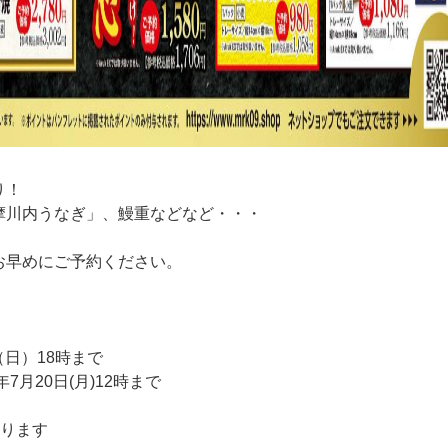
り！
摩川内うなぎ」、鰻重などなど・・・
。
お早めにご予約ください。
（日）18時まで
7月20日(月)12時まで
おります