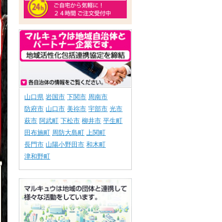
山口県
岩国市
下関市
周南市
防府市
山口市
美祢市
宇部市
光市
萩市
阿武町
下松市
柳井市
平生町
田布施町
周防大島町
上関町
長門市
山陽小野田市
和木町
津和野町