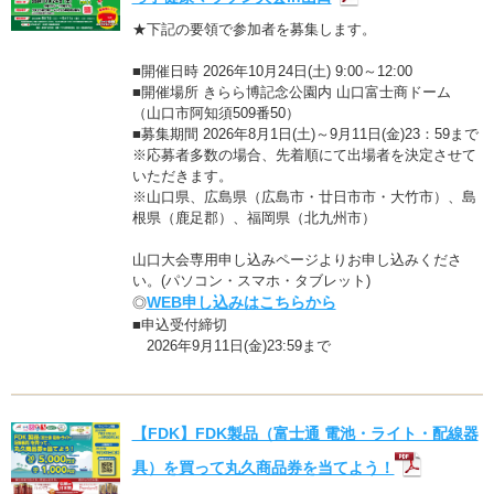
★下記の要領で参加者を募集します。
■開催日時 2026年10月24日(土) 9:00～12:00
■開催場所 きらら博記念公園内 山口富士商ドーム
（山口市阿知須509番50）
■募集期間 2026年8月1日(土)～9月11日(金)23：59まで
※応募者多数の場合、先着順にて出場者を決定させて
いただきます。
※山口県、広島県（広島市・廿日市市・大竹市）、島
根県（鹿足郡）、福岡県（北九州市）
山口大会専用申し込みページよりお申し込みくださ
い。(パソコン・スマホ・タブレット)
WEB申し込みはこちらから
◎
■申込受付締切
2026年9月11日(金)23:59まで
【FDK】FDK製品（富士通 電池・ライト・配線器
具）を買って丸久商品券を当てよう！