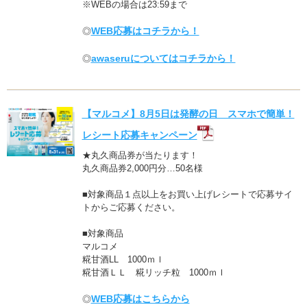
※WEBの場合は23:59まで
WEB応募はコチラから！
◎
awaseruについてはコチラから！
◎
【マルコメ】8月5日は発酵の日 スマホで簡単！
レシート応募キャンペーン
★丸久商品券が当たります！
丸久商品券2,000円分…50名様
■対象商品１点以上をお買い上げレシートで応募サイ
トからご応募ください。
■対象商品
マルコメ
糀甘酒LL 1000ｍｌ
糀甘酒ＬＬ 糀リッチ粒 1000ｍｌ
WEB応募はこちらから
◎