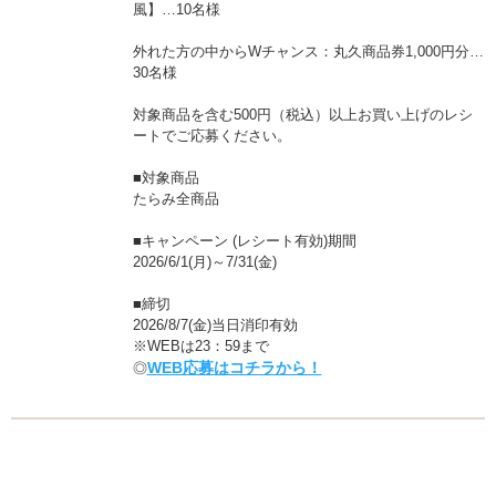
風】…10名様
外れた方の中からWチャンス：丸久商品券1,000円分…
30名様
対象商品を含む500円（税込）以上お買い上げのレシ
ートでご応募ください。
■対象商品
たらみ全商品
■キャンペーン (レシート有効)期間
2026/6/1(月)～7/31(金)
■締切
2026/8/7(金)当日消印有効
※WEBは23：59まで
WEB応募はコチラから！
◎