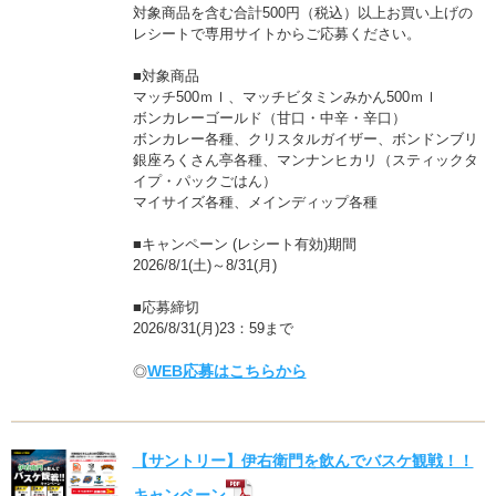
対象商品を含む合計500円（税込）以上お買い上げの
レシートで専用サイトからご応募ください。
■対象商品
マッチ500ｍｌ、マッチビタミンみかん500ｍｌ
ボンカレーゴールド（甘口・中辛・辛口）
ボンカレー各種、クリスタルガイザー、ボンドンブリ
銀座ろくさん亭各種、マンナンヒカリ（スティックタ
イプ・パックごはん）
マイサイズ各種、メインディップ各種
■キャンペーン (レシート有効)期間
2026/8/1(土)～8/31(月)
■応募締切
2026/8/31(月)23：59まで
WEB応募はこちらから
◎
【サントリー】伊右衛門を飲んでバスケ観戦！！
キャンペーン