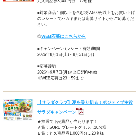
丸久商品券3,000円分…72名様
■対象商品１個以上を含む税込500円以上をお買い上げ
のレシートでハガキまたは応募サイトからご応募くだ
さい。
WEB応募はこちらから
◎
■キャンペーン (レシート有効)期間
2026年8月1日(土)～8月31日(月)
■応募締切
2026年9月7日(月)※当日消印有効
※WEB応募は23：59まで
【サラダクラブ】夏を乗り切る！ポジティブ主役
サラダキャンペーン
★抽選で下記賞品が当たります！
Ａ賞：SURE プレートグリル…10名様
Ｂ賞：丸久商品券1,000円分…20名様