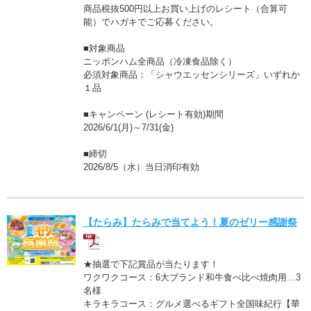
商品税抜500円以上お買い上げのレシート（合算可
能）でハガキでご応募ください。
■対象商品
ニッポンハム全商品（冷凍食品除く）
必須対象商品：「シャウエッセンシリーズ」いずれか
１品
■キャンペーン (レシート有効)期間
2026/6/1(月)～7/31(金)
■締切
2026/8/5（水）当日消印有効
【たらみ】たらみで当てよう！夏のゼリー感謝祭
★抽選で下記賞品が当たります！
ワクワクコース：6大ブランド和牛食べ比べ焼肉用…3
名様
キラキラコース：グルメ選べるギフト全国味紀行【華