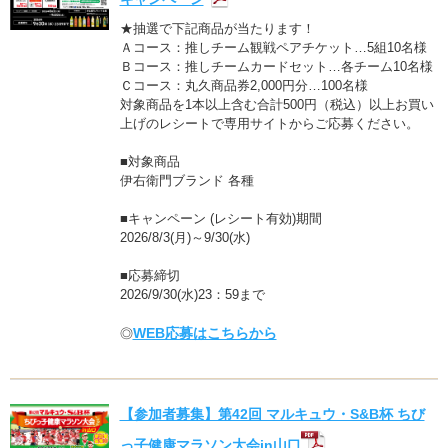
★抽選で下記商品が当たります！
Ａコース：推しチーム観戦ペアチケット…5組10名様
Ｂコース：推しチームカードセット…各チーム10名様
Ｃコース：丸久商品券2,000円分…100名様
対象商品を1本以上含む合計500円（税込）以上お買い
上げのレシートで専用サイトからご応募ください。
■対象商品
伊右衛門ブランド 各種
■キャンペーン (レシート有効)期間
2026/8/3(月)～9/30(水)
■応募締切
2026/9/30(水)23：59まで
WEB応募はこちらから
◎
【参加者募集】第42回 マルキュウ・S&B杯 ちび
っ子健康マラソン大会in山口