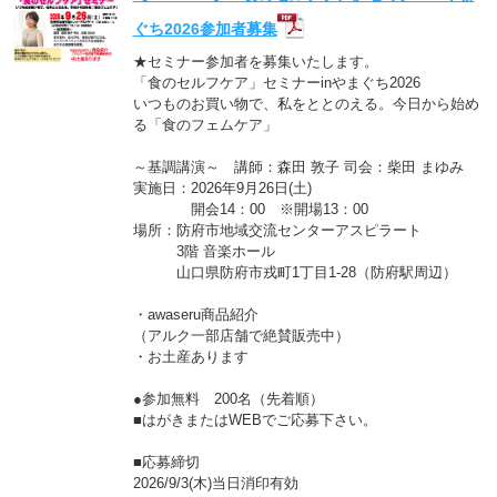
ぐち2026参加者募集
★セミナー参加者を募集いたします。
「食のセルフケア」セミナーinやまぐち2026
いつものお買い物で、私をととのえる。今日から始め
る「食のフェムケア」
～基調講演～ 講師：森田 敦子 司会：柴田 まゆみ
実施日：2026年9月26日(土)
開会14：00 ※開場13：00
場所：防府市地域交流センターアスピラート
3階 音楽ホール
山口県防府市戎町1丁目1-28（防府駅周辺）
・awaseru商品紹介
（アルク一部店舗で絶賛販売中）
・お土産あります
●参加無料 200名（先着順）
■はがきまたはWEBでご応募下さい。
■応募締切
2026/9/3(木)当日消印有効