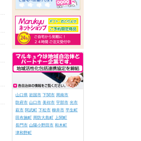
山口県
岩国市
下関市
周南市
防府市
山口市
美祢市
宇部市
光市
萩市
阿武町
下松市
柳井市
平生町
田布施町
周防大島町
上関町
長門市
山陽小野田市
和木町
津和野町