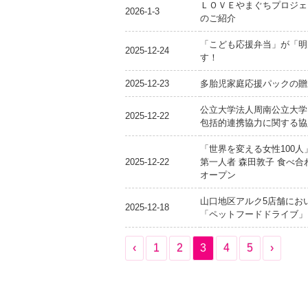
ＬＯＶＥやまぐちプロジェ
2026-1-3
のご紹介
「こども応援弁当」が「明
2025-12-24
す！
2025-12-23
多胎児家庭応援パックの贈
公立大学法人周南公立大学
2025-12-22
包括的連携協力に関する協
「世界を変える女性100人
2025-12-22
第一人者 森田敦子 食べ合わ
オープン
山口地区アルク5店舗にお
2025-12-18
「ペットフードドライブ」
‹
1
2
3
4
5
›