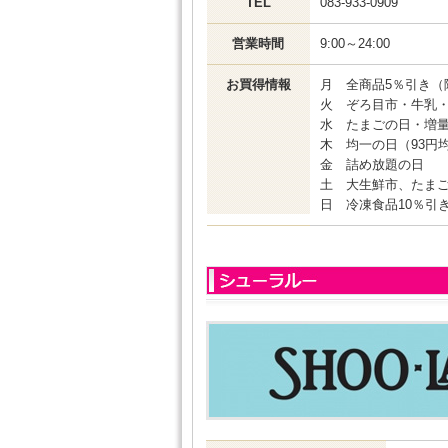
TEL
083-933-0909
営業時間
9:00～24:00
お買得情報
月 全商品5％引き（
火 ぞろ目市・牛乳
水 たまごの日・増
木 均一の日（93円
金 詰め放題の日
土 大生鮮市、たま
日 冷凍食品10％引