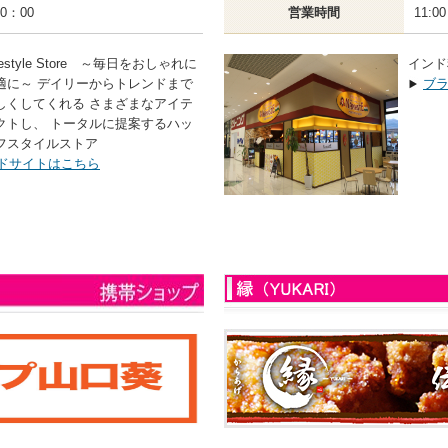
20：00
営業時間
11:0
ifestyle Store ～毎日をおしゃれに
インド
適に～ デイリーからトレンドまで
ブ
しくしてくれる さまざまなアイテ
クトし、 トータルに提案するハッ
フスタイルストア
ドサイトはこちら