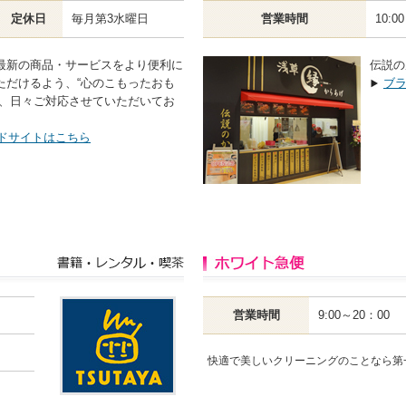
定休日
毎月第3水曜日
営業時間
10:0
最新の商品・サービスをより便利に
伝説の
ただけるよう、“心のこもったおも
ブ
で、日々ご対応させていただいてお
ドサイトはこちら
営業時間
9:00～20：00
快適で美しいクリーニングのことなら第