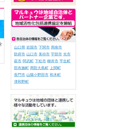
を
山口県
岩国市
下関市
周南市
防府市
山口市
美祢市
宇部市
光市
萩市
阿武町
下松市
柳井市
平生町
田布施町
周防大島町
上関町
長門市
山陽小野田市
和木町
津和野町