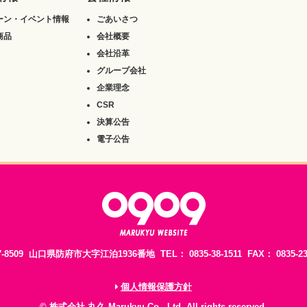
ーン・イベント情報
ごあいさつ
商品
会社概要
会社沿革
グループ会社
企業理念
CSR
決算公告
電子公告
7-8509 山口県防府市大字江泊1936番地 TEL： 0835-38-1511 FAX： 0835-23-
個人情報保護方針
© 株式会社 丸久 Marukyu Co., Ltd. All rights reserved.