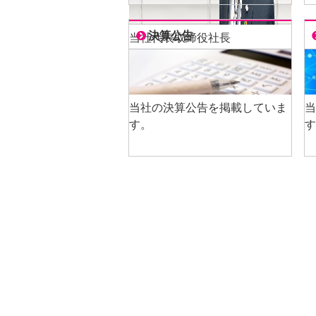
決算公告
当社代表取締役社長
宇佐川 浩之より皆さまへのごあ
いさつです。
当社の決算公告を掲載していま
当
す。
す