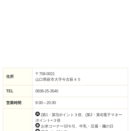
〒758-0021
住所
山口県萩市大字今古萩４５
TEL
0838-25-3540
営業時間
9:00～20:00
(第1・第3)ポイント３倍、(第2・第4)電子マネー
ポイント+３倍
お米コーナー10％引、牛乳・豆腐・麺の日