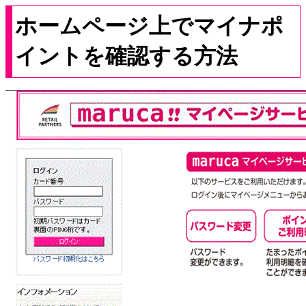
ホームページ上でマイナポ
イントを確認する方法