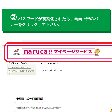
②
パスワードが初期化されたら、画面上部のバ
ナーをクリックして下さい。