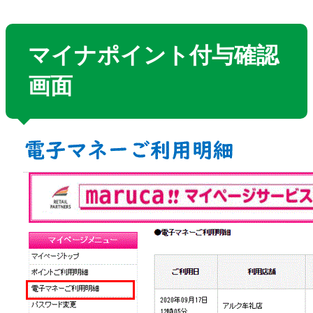
マイナポイント付与確認
画面