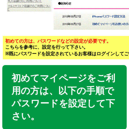
初めての方は、パスワードなどの設定が必要です。
こちらを参考に、設定を行って下さい。
※既にパスワードを設定されているお客様はログインしてご
初めてマイページをご利
用の方は、以下の手順で
パスワードを設定して下
さい。