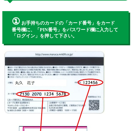
①
お手持ちのカードの「カード番号」をカード
番号欄に、「PIN番号」をパスワード欄に入力して
「ログイン」を押して下さい。