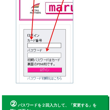
②
パスワードを２回入力して、「変更する」を