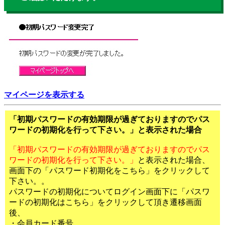
マイページを表示する
「初期パスワードの有効期限が過ぎておりますのでパス
ワードの初期化を行って下さい。」と表示された場合
「初期パスワードの有効期限が過ぎておりますのでパス
ワードの初期化を行って下さい。」
と表示された場合、
画面下の「パスワード初期化をこちら」をクリックして
下さい。。
パスワードの初期化についてログイン画面下に「パスワ
ードの初期化はこちら」をクリックして頂き遷移画面
後、
・会員カード番号