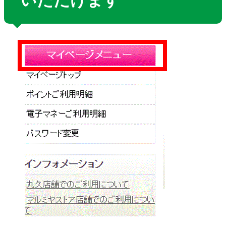
いただけます