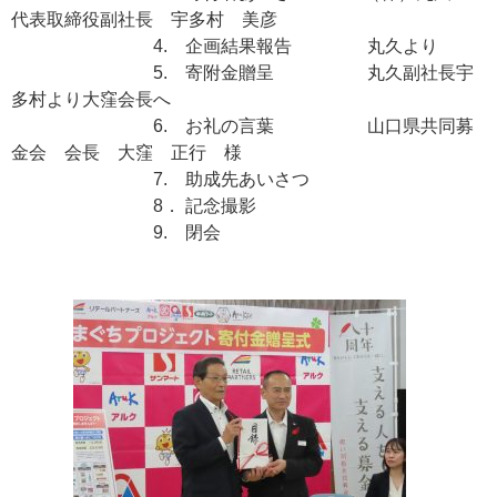
代表取締役副社長 宇多村 美彦
4. 企画結果報告 丸久より
5. 寄附金贈呈 丸久副社長宇
多村より大窪会長へ
6. お礼の言葉 山口県共同募
金会 会長 大窪 正行 様
7. 助成先あいさつ
8． 記念撮影
9. 閉会