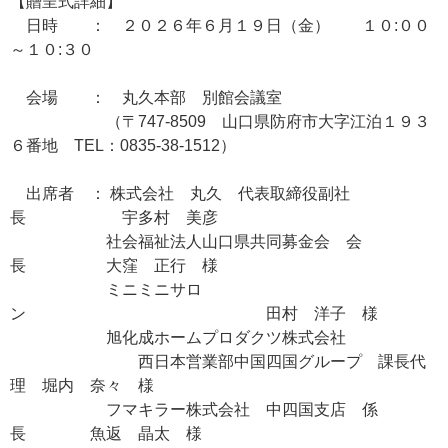
【贈呈式詳細】
日時 ： ２０２６年６月１９日（金） １０:００
～１０:３０
会場 ： 丸久本部 別館会議室
（〒747-8509 山口県防府市大字江泊１９３
６番地 TEL：0835-38-1512）
出席者 ： 株式会社 丸久 代表取締役副社
長 宇多村 美彦
社会福祉法人山口県共同募金会 会
長 大窪 正行 様
ミニミニサロ
ン 田村 洋子 様
旭化成ホームプロダクツ株式会社
西日本営業部中国四国グループ 課長代
理 堀内 奈々 様
フマキラー株式会社 中四国支店 係
長 魚返 晶太 様