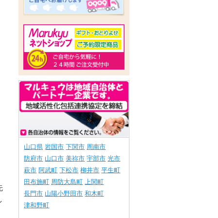
山口県
岩国市
下関市
周南市
防府市
山口市
美祢市
宇部市
光市
萩市
阿武町
下松市
柳井市
平生町
田布施町
周防大島町
上関町
先
長門市
山陽小野田市
和木町
し
津和野町