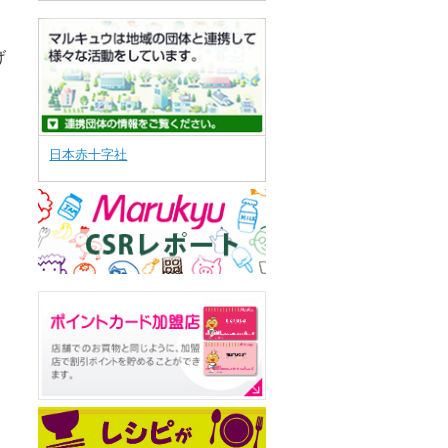
、
げ
日本赤十字社