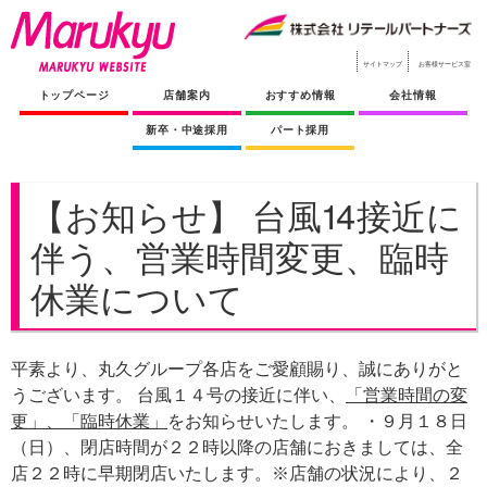
サイトマップ
お客様サービス室
トップページ
店舗案内
おすすめ情報
会社情報
新卒・中途採用
パート採用
【お知らせ】 台風14接近に
伴う、営業時間変更、臨時
休業について
平素より、丸久グループ各店をご愛顧賜り、誠にありがと
うございます。 台風１４号の接近に伴い、
「営業時間の変
更」、「臨時休業」
をお知らせいたします。
・９月１８日
（日）、閉店時間が２２時以降の店舗におきましては、全
店２２時に早期閉店いたします。
※
店舗の状況により、２