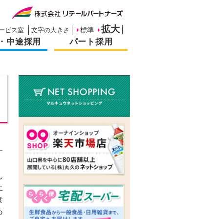
拡大
ービス室
文字の大きさ
標準
・中途採用
パート採用
、
す
ん
上
食
あ