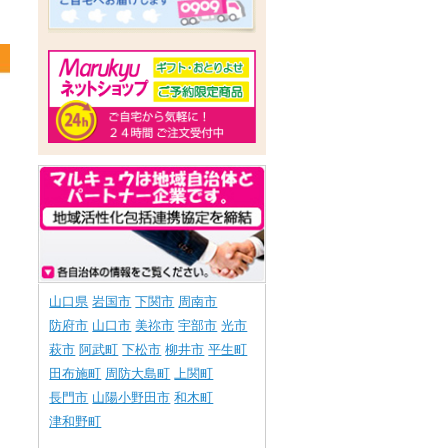
山口県
岩国市
下関市
周南市
防府市
山口市
美祢市
宇部市
光市
萩市
阿武町
下松市
柳井市
平生町
田布施町
周防大島町
上関町
長門市
山陽小野田市
和木町
津和野町