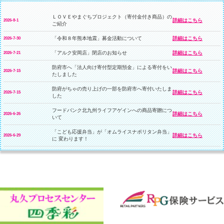
ＬＯＶＥやまぐちプロジェクト（寄付金付き商品）の
詳細はこちら
2026-8-1
ご紹介
「令和８年熊本地震」募金活動について
詳細はこちら
2026-7-30
「アルク安岡店」閉店のお知らせ
詳細はこちら
2026-7-21
防府市へ「法人向け寄付型定期預金」による寄付をい
詳細はこちら
2026-7-15
たしました
防府がちゃの売り上げの一部を防府市へ寄付いたしま
詳細はこちら
2026-7-15
した
フードバンク北九州ライフアゲインへの商品寄贈につ
詳細はこちら
2026-6-26
いて
「こども応援弁当」が「オムライスナポリタン弁当」
詳細はこちら
2026-6-29
に 変わります！
「チームやまぐち」応援募金企画を実施します！
詳細はこちら
2026-6-29
赤い羽根共同募金「募金百貨店プロジェクト」におけ
詳細はこちら
2026-6-22
る 寄付金贈呈式を開催しました！
「妊婦さん応援パック」配布会へ商品寄贈を行いまし
詳細はこちら
2026-6-17
た！