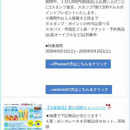
期間中、１日1,000円(税抜)以上お買い上げごと
に1スタンプ進呈。スタンプ7個で100マルカポ
イントプレゼントいたします。
※期間中お１人様最大２回まで
※スタンプ・ポイントの付与は翌々日
※タバコ・市指定ゴミ袋・テナント・予約商品
(お盆オードブルなど)は対象外
■対象期間
2026年8月1日(土)～2026年8月15日(土)
→iPhoneの方はこちらをクリック
→androidの方はこちらをクリック
【大塚食品】夏の感謝キャンペーン
★抽選で下記商品が当たります！
Ａ賞：ボンカレーネオ10食詰合せセット…30名
様