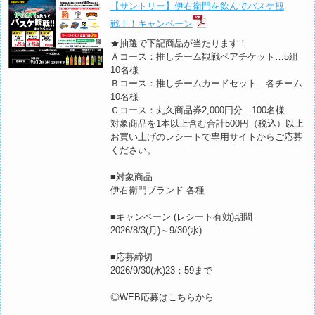
【サントリー】伊右衛門を飲んでバスケ観
戦！！キャンペーン
★抽選で下記商品が当たります！
Ａコース：推しチーム観戦ペアチケット…5組
10名様
Ｂコース：推しチームカードセット…各チーム
10名様
Ｃコース：丸久商品券2,000円分…100名様
対象商品を1本以上含む合計500円（税込）以上
お買い上げのレシートで専用サイトからご応募
ください。
■対象商品
伊右衛門ブランド 各種
■キャンペーン (レシート有効)期間
2026/8/3(月)～9/30(水)
■応募締切
2026/9/30(水)23：59まで
◎
WEB応募はこちらから