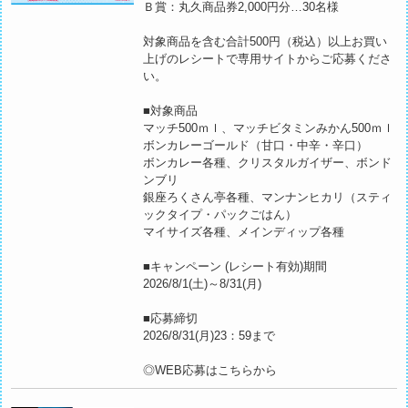
Ｂ賞：丸久商品券2,000円分…30名様
対象商品を含む合計500円（税込）以上お買い
上げのレシートで専用サイトからご応募くださ
い。
■対象商品
マッチ500ｍｌ、マッチビタミンみかん500ｍｌ
ボンカレーゴールド（甘口・中辛・辛口）
ボンカレー各種、クリスタルガイザー、ボンド
ンブリ
銀座ろくさん亭各種、マンナンヒカリ（スティ
ックタイプ・パックごはん）
マイサイズ各種、メインディップ各種
■キャンペーン (レシート有効)期間
2026/8/1(土)～8/31(月)
■応募締切
2026/8/31(月)23：59まで
◎
WEB応募はこちらから